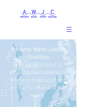
Adelanto Water Justice
Coalition
a group dedicated to
ensuring the residents of
Adelanto have equitable
access to clean and safe
water.