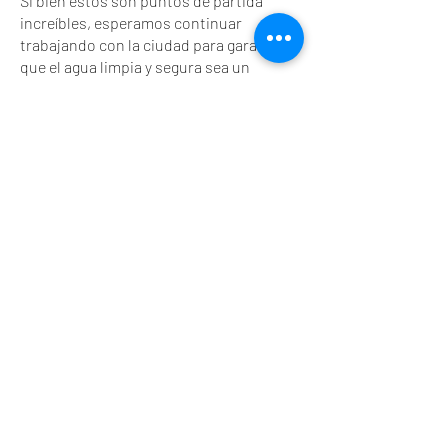
Si bien estos son puntos de partida
increíbles, esperamos continuar
trabajando con la ciudad para garantizar
que el agua limpia y segura sea un
derecho para todos los residentes de
Adelanto.
adelantowaterjustice@gmail.com
@adelantowaterjustice
AWJC
Coalición de Justicia del Agua de
Adelanto
Dedicado a garantizar que los
residentes de Adelanto tengan acceso
equitativo a agua limpia y segura.