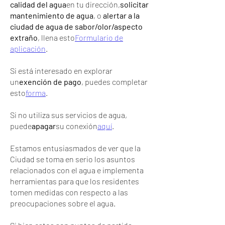
calidad del agua
en tu dirección,
solicitar
mantenimiento de agua
, o
alertar a la
ciudad de agua de sabor/olor/aspecto
extraño
, llena esto
Formulario de
aplicación
.
Si está interesado en explorar
un
exención de pago
, puedes completar
esto
forma
.
Si no utiliza sus servicios de agua,
puede
apagar
su conexión
aquí
.
Estamos entusiasmados de ver que la
Ciudad se toma en serio los asuntos
relacionados con el agua e implementa
herramientas para que los residentes
tomen medidas con respecto a las
preocupaciones sobre el agua.