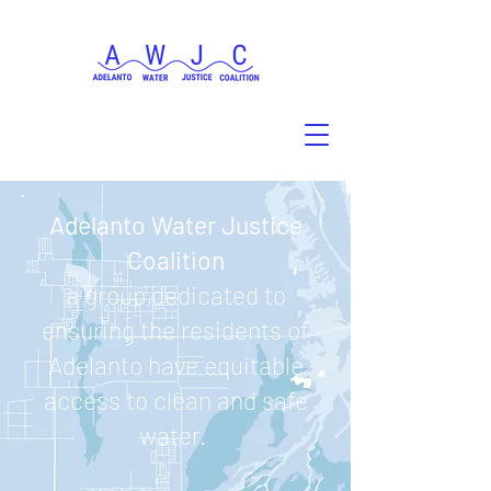
Adelanto Water Justice
Coalition
a group dedicated to
ensuring the residents of
Adelanto have equitable
access to clean and safe
water.