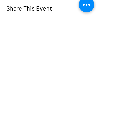
Share This Event
adelantowaterjustice@gmail.com
@adelantowaterjustice
AWJC
Coalición de Justicia del Agua de
Adelanto
Dedicado a garantizar que los
residentes de Adelanto tengan acceso
equitativo a agua limpia y segura.
Hogar