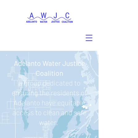
Adelanto Water Justice
Coalition
a group dedicated to
ensuring the residents of
Adelanto have equitable
access to clean and safe
water.